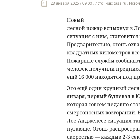
23 января 2025 / 09:00 , Источник: tass.ru , Ист
Новый
лесной пожар вспыхнул в Ло
ситуация с ним, становится
Предварительно, огонь охва
квадратных километров всег
Пожарные службы сообщают, 
человек получили предписа
ещё 16 000 находятся под 
Это ещё один крупный лесн
января, первый бушевал в 
которая совсем недавно сто
смертоносных возгораний. В
Лос-Анджелесе ситуация та
пугающе. Огонь распростра
скоростью — каждые 2-3 се