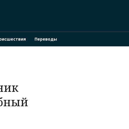
оисшествия
Переводы
ник
бный