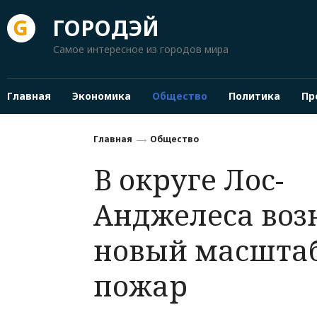
ГОРОДЭЙ
Самое интересное из городов мира
Главная
Экономика
Общество
Политика
Пр
Главная
Общество
В округе Лос-
Анджелеса воз
новый масшта
пожар