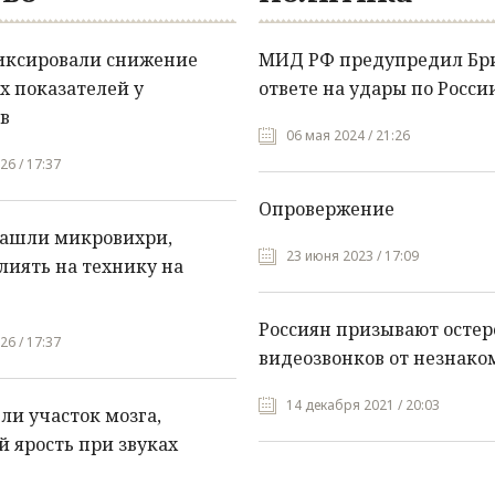
иксировали снижение
МИД РФ предупредил Бр
х показателей у
ответе на удары по Росси
в
06 мая 2024 / 21:26
26 / 17:37
Опровержение
нашли микровихри,
23 июня 2023 / 17:09
лиять на технику на
Россиян призывают остер
26 / 17:37
видеозвонков от незнако
14 декабря 2021 / 20:03
и участок мозга,
 ярость при звуках