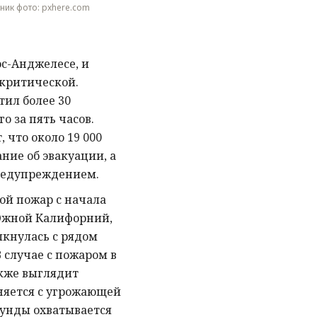
очник фото: pxhere.com
с-Анджелесе, и
 критической.
тил более 30
о за пять часов.
что около 19 000
ние об эвакуации, а
предупреждением.
ой пожар с начала
Южной Калифорний,
лкнулась с рядом
 случае с пожаром в
кже выглядит
няется с угрожающей
кунды охватывается