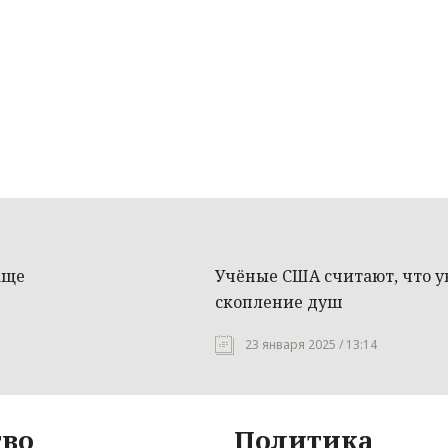
аще
Учёные США считают, что у
скопление душ
23 января 2025 / 13:14
во
Политика