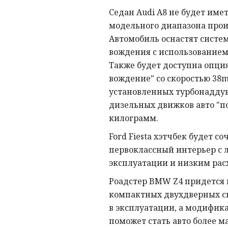
Седан Audi A8 не будет име
модельного диапазона прои
Автомобиль оснастят систе
вождения с использованием 
Также будет доступна опци
вождение" со скоростью 38m
установленных турбонаддув
дизельных движков авто "по
килограмм.
Ford Fiesta хэтчбек будет со
первоклассный интерьер с л
эксплуатации и низким рас
Роадстер BMW Z4 придется 
компактных двухдверных сп
в эксплуатации, а модифик
поможет стать авто более 