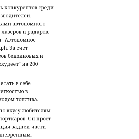
ть конкурентов среди
зводителей.
мами автономного
лазеров и радаров.
я "Автономное
ph. За счет
ов бензиновых и
худеет" на 200
четать в себе
егкостью в
ходом топлива.
по вкусу любителям
орткаров. Он прост
ация задней части
маневренным.