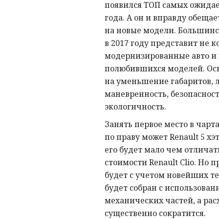
появился ТОП самых ожида
года. А он и вправду обеща
на новые модели. Большинс
в 2017 году представит не к
модернизированные авто и 
полюбившихся моделей. Ос
на уменьшение габаритов, 
маневренность, безопасност
экологичность.
Занять первое место в чарта
по праву может Renault 5 хэ
его будет мало чем отличат
стоимости Renault Clio. Но 
будет с учетом новейших т
будет собран с использован
механических частей, а рас
существенно сократится.