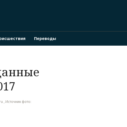
оисшествия
Переводы
данные
017
ru , Источник фото: