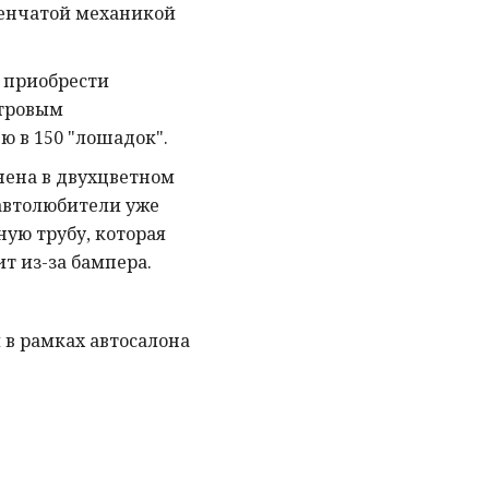
пенчатой механикой
 приобрести
итровым
ю в 150 "лошадок".
нена в двухцветном
автолюбители уже
ую трубу, которая
т из-за бампера.
я в рамках автосалона