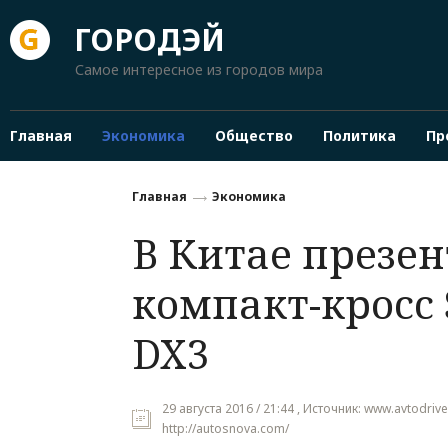
ГОРОДЭЙ
Самое интересное из городов мира
Главная
Экономика
Общество
Политика
Пр
Главная
Экономика
В Китае презе
компакт-кросс 
DX3
29 августа 2016 / 21:44 , Источник: www.avtodriv
http://autosnova.com/