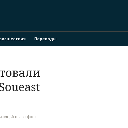
оисшествия
Переводы
нтовали
Soueast
e.com , Источник фото: