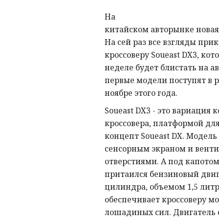
На
китайском авторынке новая
На сей раз все взгляды при
кроссоверу Soueast DX3, кот
неделе будет блистать на а
первые модели поступят в р
ноябре этого года.
Soueast DX3 - это вариация 
кроссовера, платформой дл
концепт Soueast DX. Модель
сенсорным экраном и вен
отверстиями. А под капотом
притаился бензиновый двиг
цилиндра, объемом 1,5 литр
обеспечивает кроссоверу мо
лошадиных сил. Двигатель о