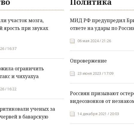
во
Политика
и участок мозга,
МИД РФ предупредил Бр
 ярость при звуках
ответе на удары по Росси
06 мая 2024 / 21:26
26 / 16:37
Опровержение
ожила ограничить
23 июня 2023 / 17:09
такс и чихуахуа
26 / 16:22
Россиян призывают остер
видеозвонков от незнако
ритиковали ученых за
14 декабря 2021 / 20:03
червей в баварскую