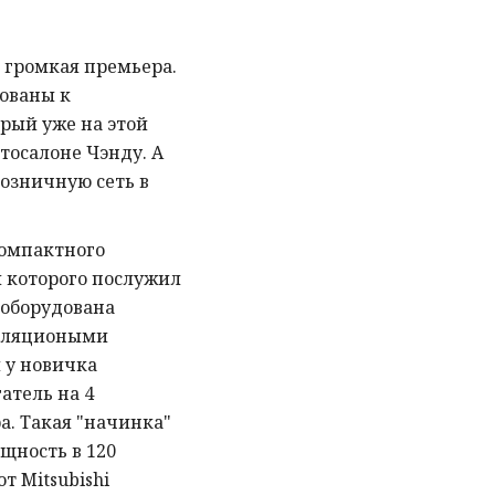
 громкая премьера.
кованы к
орый уже на этой
втосалоне Чэнду. А
озничную сеть в
компактного
я которого послужил
 оборудована
тиляциоными
 у новичка
атель на 4
а. Такая "начинка"
щность в 120
т Mitsubishi