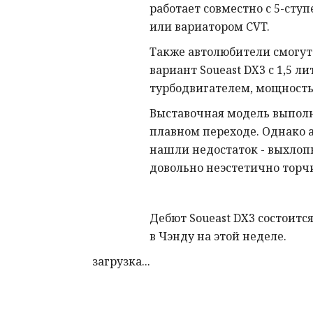
работает совместно с 5-сту
или вариатором CVT.
Также автолюбители смогут
вариант Soueast DX3 с 1,5 л
турбодвигателем, мощность
Выставочная модель выпол
плавном переходе. Однако 
нашли недостаток - выхлопн
довольно неэстетично торчи
Дебют Soueast DX3 состоитс
в Чэнду на этой неделе.
загрузка...