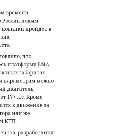
ром времени
в России новым
а новинки пройдет в
она,
уста.
новлено, что
есь платформу BMA,
актных габаритах
им параметрам можно
ый двигатель,
т 177 л.с. Кроме
дится в движение за
тора или же
й КПП.
ентов, разработчики