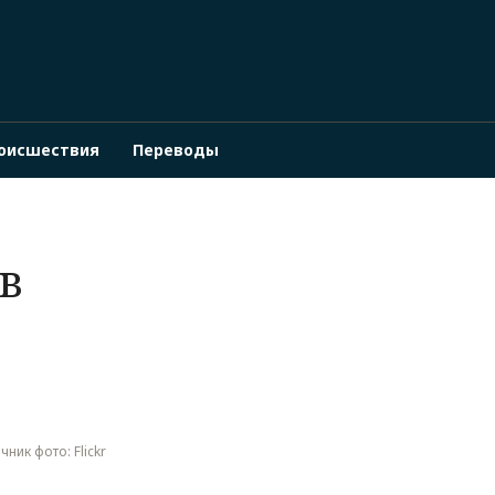
оисшествия
Переводы
в
чник фото: Flickr