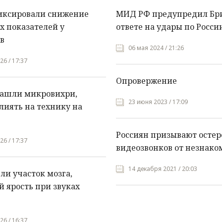
иксировали снижение
МИД РФ предупредил Бр
х показателей у
ответе на удары по Росси
в
06 мая 2024 / 21:26
26 / 17:37
Опровержение
нашли микровихри,
23 июня 2023 / 17:09
лиять на технику на
Россиян призывают остер
26 / 17:37
видеозвонков от незнако
14 декабря 2021 / 20:03
и участок мозга,
 ярость при звуках
26 / 16:37