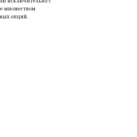
ию исключительно с
же множеством
ных опций.