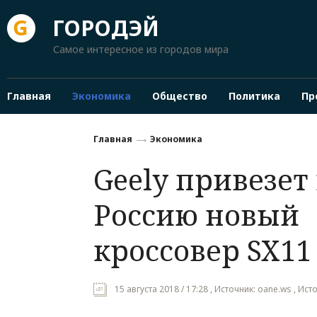
ГОРОДЭЙ
Самое интересное из городов мира
Главная
Экономика
Общество
Политика
Пр
Главная
Экономика
Geely привезет 
Россию новый
кроссовер‍ SX11
15 августа 2018 / 17:28 , Источник: oane.ws , Исто