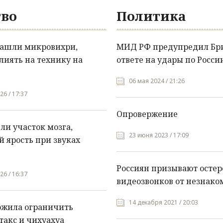
во
Политика
нашли микровихри,
МИД РФ предупредил Бр
лиять на технику на
ответе на удары по Росси
06 мая 2024 / 21:26
26 / 17:37
Опровержение
и участок мозга,
23 июня 2023 / 17:09
 ярость при звуках
Россиян призывают остер
26 / 16:37
видеозвонков от незнако
14 декабря 2021 / 20:03
ожила ограничить
такс и чихуахуа