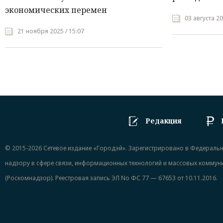
экономических перемен
03 августа 20
21 ноября 2025 / 15:07
Редакция
© 2015-2026 Сетевое издание «Городэй». Зарегистрировано в Федераль
надзору в сфере связи, информационных технологий и массовых коммун
(Роскомнадзор). Реестровая запись ЭЛ No ФС 77 — 67653 от 10.11.2016.