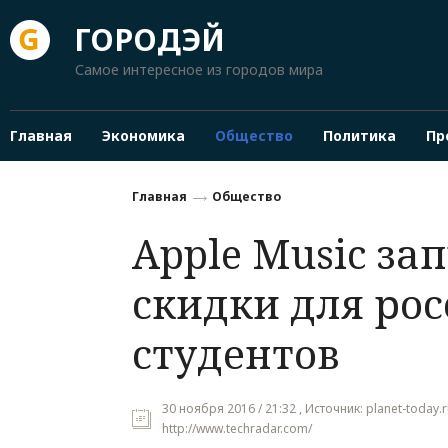
ГОРОДЭЙ
Самое интересное из городов мира
Главная
Экономика
Общество
Политика
Пр
Главная
Общество
Apple Music за
скидки для ро
студентов
30 ноября 2016 / 21:32 , Источник: planet-today.
http://www.techradar.com/