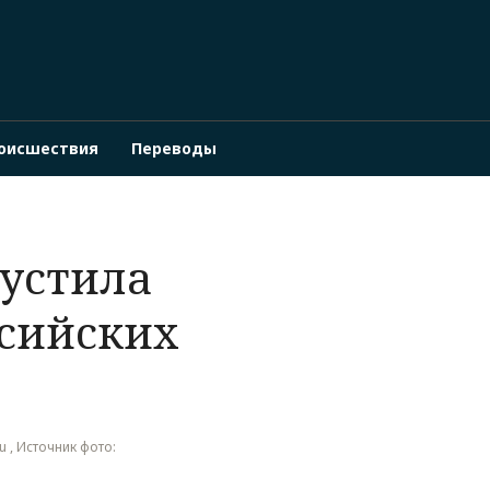
оисшествия
Переводы
пустила
ссийских
ru , Источник фото: