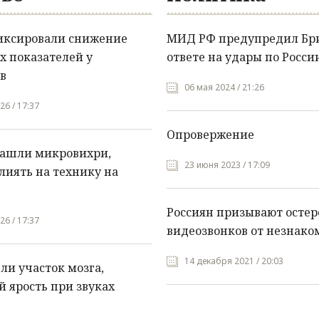
иксировали снижение
МИД РФ предупредил Бр
х показателей у
ответе на удары по Росси
в
06 мая 2024 / 21:26
26 / 17:37
Опровержение
нашли микровихри,
23 июня 2023 / 17:09
лиять на технику на
Россиян призывают остер
26 / 17:37
видеозвонков от незнако
14 декабря 2021 / 20:03
и участок мозга,
 ярость при звуках