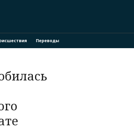
оисшествия
Переводы
обилась
ого
ате