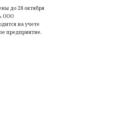
ены до 28 октября
рь ООО
одится на учете
ое предприятие.