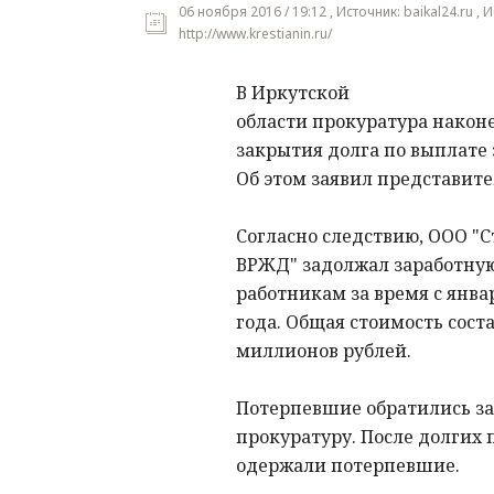
06 ноября 2016 / 19:12 , Источник: baikal24.ru , 
http://www.krestianin.ru/
В Иркутской
области прокуратура након
закрытия долга по выплате 
Об этом заявил представите
Согласно следствию, ООО "С
ВРЖД" задолжал заработную
работникам за время с янва
года. Общая стоимость сост
миллионов рублей.
Потерпевшие обратились з
прокуратуру. После долгих
одержали потерпевшие.