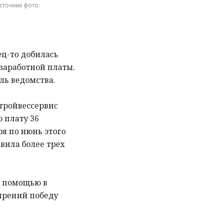
Источник фото:
ец-то добилась
заработной платы.
ль ведомства.
тройвессервис
 плату 36
ря по июнь этого
авила более трех
а помощью в
 прений победу