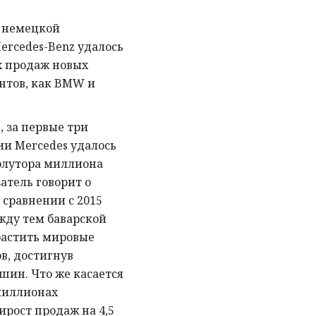
а немецкой
rcedes-Benz удалось
х продаж новых
нтов, как BMW и
 за первые три
и Mercedes удалось
полутора миллиона
атель говорит о
 сравнении с 2015
ежду тем баварской
астить мировые
в, достигнув
шин. Что же касается
 миллионах
рост продаж на 4,5