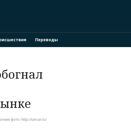
оисшествия
Переводы
обогнал
рынке
очник фото: http://uincar.ru/