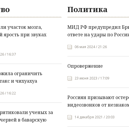
во
Политика
и участок мозга,
МИД РФ предупредил Бр
 ярость при звуках
ответе на удары по Росси
06 мая 2024 / 21:26
26 / 16:37
Опровержение
ожила ограничить
23 июня 2023 / 17:09
такс и чихуахуа
26 / 16:22
Россиян призывают остер
видеозвонков от незнако
ритиковали ученых за
14 декабря 2021 / 20:03
червей в баварскую