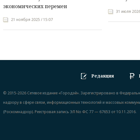
экономических перемен
31 июля 2026
21 ноября 2025 / 15:07
Редакция
© 2015-2026 Сетевое издание «Городэй». Зарегистрировано в Федераль
надзору в сфере связи, информационных технологий и массовых коммун
(Роскомнадзор). Реестровая запись ЭЛ No ФС 77 — 67653 от 10.11.2016.