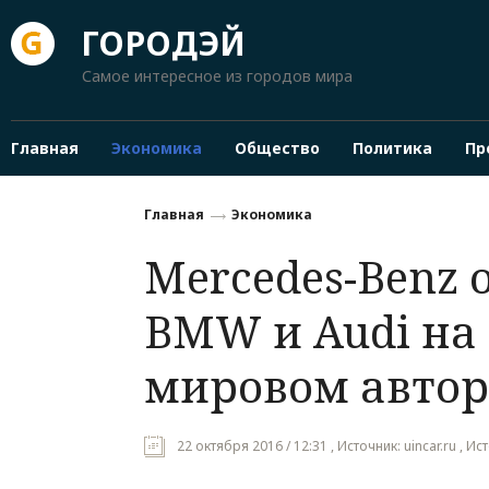
ГОРОДЭЙ
Самое интересное из городов мира
Главная
Экономика
Общество
Политика
Пр
Главная
Экономика
Mercedes-Benz 
BMW и Audi на
мировом авто
22 октября 2016 / 12:31 , Источник: uincar.ru , Ист