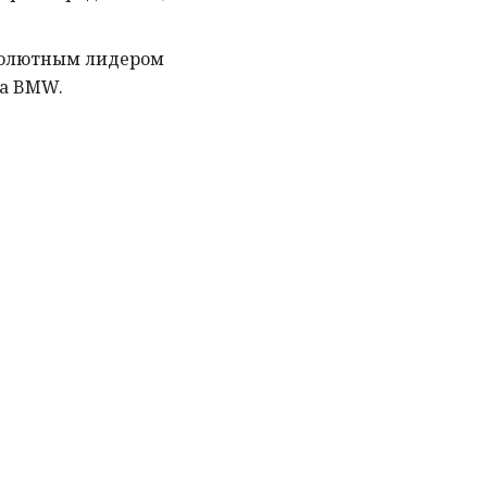
бсолютным лидером
ла BMW.