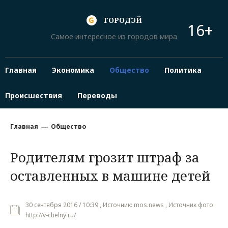
ГОРОДЭЙ
16+
Самое интересное из городов мира
Главная
Экономика
Общество
Политика
Происшествия
Переводы
Главная
Общество
Родителям грозит штраф за
оставленных в машине детей
30 сентября 2016 / 10:39 , Источник: mos.news , Источник фото:
http://v-chelny.ru/