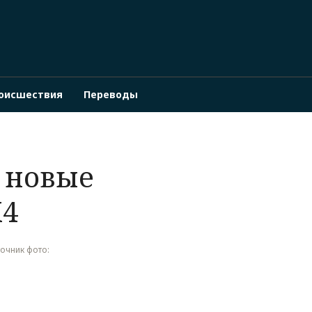
оисшествия
Переводы
 новые
X4
сточник фото: