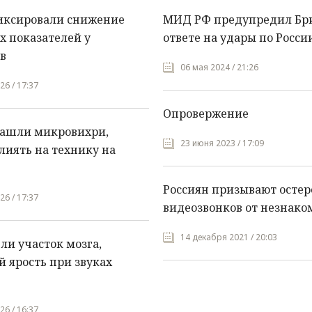
иксировали снижение
МИД РФ предупредил Бр
х показателей у
ответе на удары по Росси
в
06 мая 2024 / 21:26
26 / 17:37
Опровержение
нашли микровихри,
23 июня 2023 / 17:09
лиять на технику на
Россиян призывают остер
26 / 17:37
видеозвонков от незнако
14 декабря 2021 / 20:03
и участок мозга,
 ярость при звуках
26 / 16:37