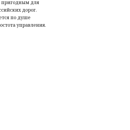
о пригодным для
ссийских дорог.
ется по душе
остота управления.