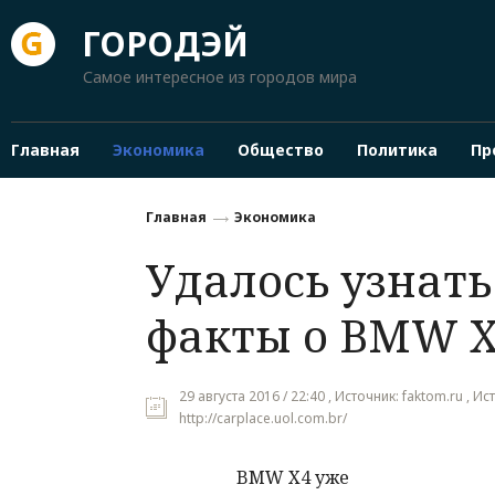
ГОРОДЭЙ
Самое интересное из городов мира
Главная
Экономика
Общество
Политика
Пр
Главная
Экономика
Удалось узнать
факты о BMW 
29 августа 2016 / 22:40 , Источник: faktom.ru , И
http://carplace.uol.com.br/
BMW X4 уже