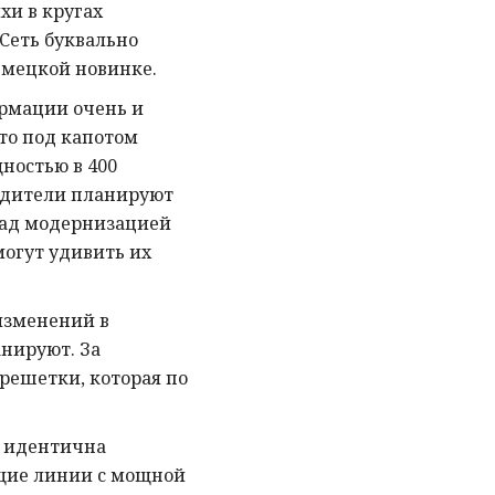
хи в кругах
 Сеть буквально
емецкой новинке.
рмации очень и
что под капотом
ностью в 400
одители планируют
над модернизацией
могут удивить их
изменений в
нируют. За
решетки, которая по
.
ь идентична
щие линии с мощной