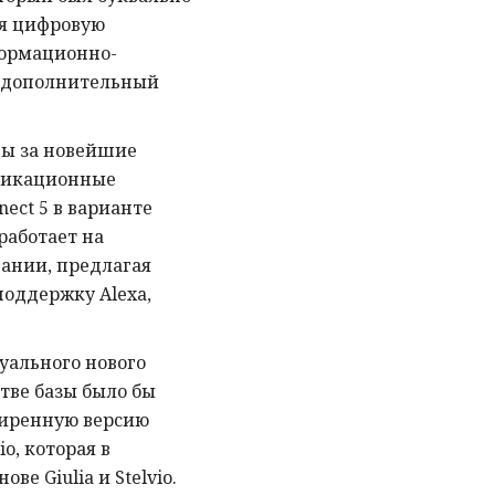
ая цифровую
ормационно-
и дополнительный
ны за новейшие
никационные
ect 5 в варианте
работает на
ании, предлагая
поддержку Alexa,
уального нового
тве базы было бы
ширенную версию
o, которая в
ве Giulia и Stelvio.