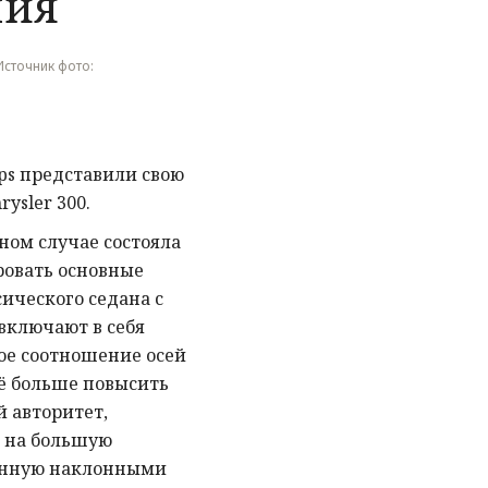
ния
 Источник фото:
ps представили свою
ysler 300.
ном случае состояла
ровать основные
ического седана с
включают в себя
ое соотношение осей
щё больше повысить
 авторитет,
 на большую
енную наклонными