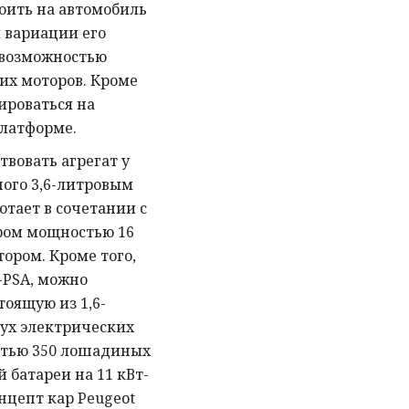
оить на автомобиль
 вариации его
 возможностью
их моторов. Кроме
ироваться на
латформе.
вовать агрегат у
ного 3,6-литровым
отает в сочетании с
ром мощностью 16
ором. Кроме того,
-PSA, можно
тоящую из 1,6-
вух электрических
тью 350 лошадиных
 батареи на 11 кВт-
нцепт кар Peugeot