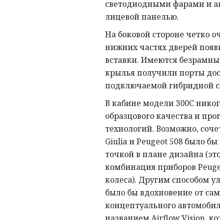
светодиодными фарами и а
лицевой панелью.
На боковой стороне четко о
нижних частях дверей появ
вставки. Имеются безрамны
крылья получили порты дос
подключаемой гибридной с
В кабине модели 300C никог
образцового качества и про
технологий. Возможно, соче
Giulia и Peugeot 508 было б
точкой в плане дизайна (эт
комбинация приборов Peuge
колеса). Другим способом 
было бы вдохновение от сам
концептуального автомобиля
названием Airflow Vision, к