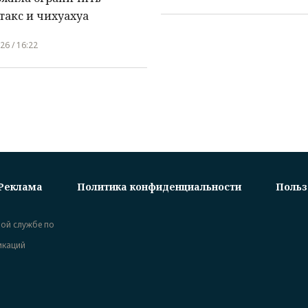
такс и чихуахуа
26 / 16:22
Реклама
Политика конфиденциальности
Польз
ной службе по
икаций