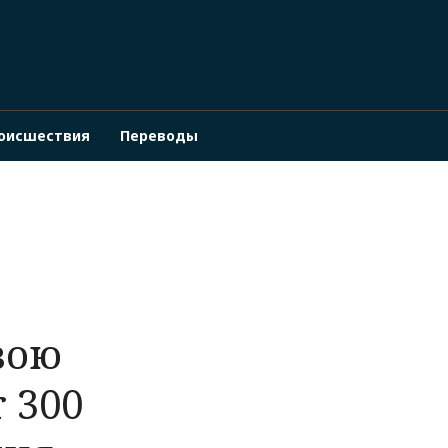
оисшествия
Переводы
вою
 300