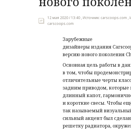
нового поколе
12 мая 2020 / 13:40 , Источник: carscoops.com ,
carscoops.com
Зарубежные
дизайнеры издания Carscoo
версию нового поколения Chr
Основная цель работы в дан
в том, чтобы продемонстри
отличительные черты класс
задним приводом, которые 
длинный капот, гармоничн
и короткие свесы. Чтобы е
так называемый визуальный
сильный акцент был сделан
решетку радиатора, окруж