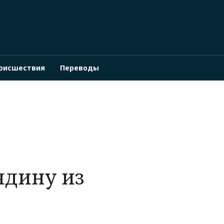
оисшествия
Переводы
й
ядину из