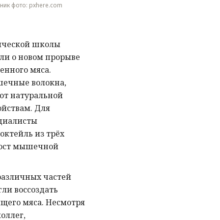
очник фото: pxhere.com
ической школы
или о новом прорыве
енного мяса.
шечные волокна,
от натуральной
ойствам. Для
ециалисты
октейль из трёх
рост мышечной
различных частей
гли воссоздать
щего мяса. Несмотря
оллег,