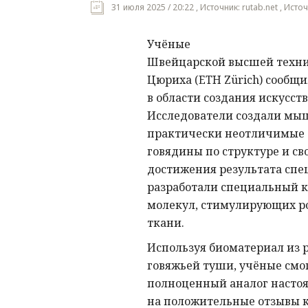
31 июля 2025 / 20:22 , Источник: rutab.net , Ист
Учёные
Швейцарской высшей техн
Цюриха (ETH Zürich) сообщ
в области создания искусств
Исследователи создали мы
практически неотличимые 
говядины по структуре и св
достижения результата сп
разработали специальный к
молекул, стимулирующих 
ткани.
Используя биоматериал из 
говяжьей туши, учёные смо
полноценный аналог настоя
на положительные отзывы к