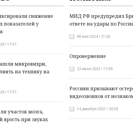
иксировали снижение
МИД РФ предупредил Бр
х показателей у
ответе на удары по Росси
в
06 мая 2024 / 21:26
26 / 17:37
Опровержение
нашли микровихри,
23 июня 2023 / 17:09
лиять на технику на
Россиян призывают остер
26 / 17:37
видеозвонков от незнако
14 декабря 2021 / 20:03
и участок мозга,
 ярость при звуках