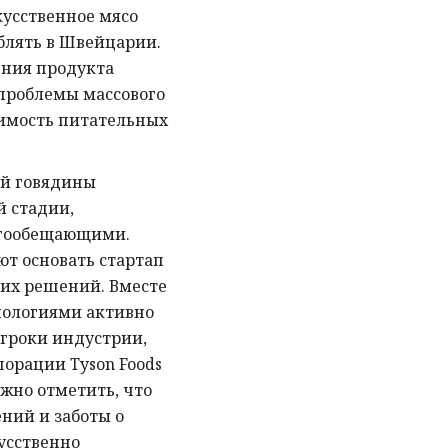
кусственное мясо
блять в Швейцарии.
ния продукта
проблемы массового
оимость питательных
ой говядины
й стадии,
огообещающими.
ют основать стартап
их решений. Вместе
нологиями активно
гроки индустрии,
орации Tyson Foods
Важно отметить, что
ний и заботы о
усственно