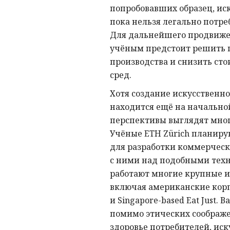
попробовавших образец, ис
пока нельзя легально потре
Для дальнейшего продвиже
учёным предстоит решить 
производства и снизить ст
сред.
Хотя создание искусственн
находится ещё на начально
перспективы выглядят мн
Учёные ETH Zürich планиру
для разработки коммерческ
с ними над подобными тех
работают многие крупные и
включая американские корп
и Singapore-based Eat Just. 
помимо этических соображе
здоровье потребителей, иск