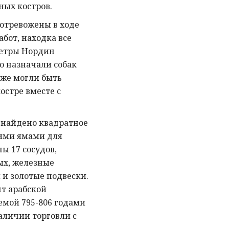
ых костров.
отревожены в ходе
бот, находка все
Петры Нордин
о назначали собак
же могли быть
остре вместе с
о найдено квадратное
ими ямами для
ы 17 сосудов,
ых, железные
 и золотые подвески.
нт арабской
емой 795-806 годами
наличии торговли с