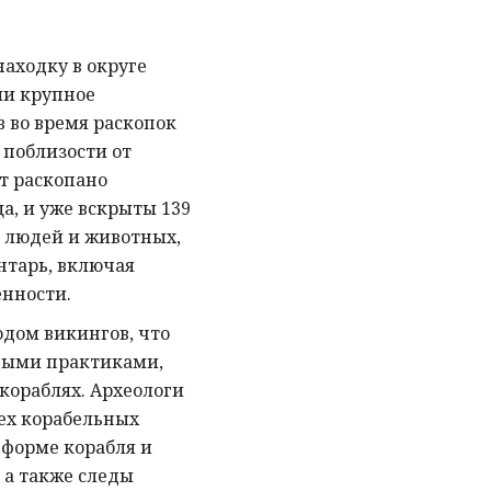
аходку в округе
ли крупное
 во время раскопок
 поблизости от
т раскопано
а, и уже вскрыты 139
 людей и животных,
нтарь, включая
нности.
дом викингов, что
ными практиками,
кораблях. Археологи
ех корабельных
 форме корабля и
, а также следы