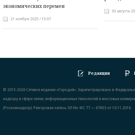
экономических перемен
03 августа 20
21 ноября 2025 / 15:07
Редакция
© 2015-2026 Сетевое издание «Городэй». Зарегистрировано в Федераль
надзору в сфере связи, информационных технологий и массовых коммун
(Роскомнадзор). Реестровая запись ЭЛ No ФС 77 — 67653 от 10.11.2016.