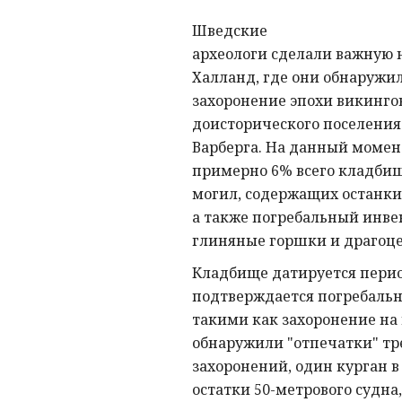
Шведские
археологи сделали важную н
Халланд, где они обнаружи
захоронение эпохи викингов
доисторического поселения
Варберга. На данный момен
примерно 6% всего кладбищ
могил, содержащих останки
а также погребальный инве
глиняные горшки и драгоце
Кладбище датируется перио
подтверждается погребаль
такими как захоронение на 
обнаружили "отпечатки" тр
захоронений, один курган в
остатки 50-метрового судна