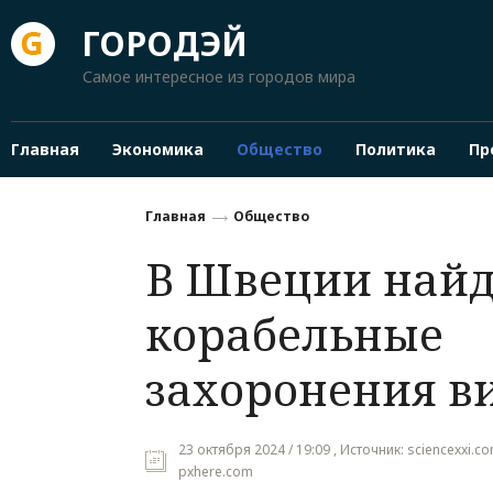
ГОРОДЭЙ
Самое интересное из городов мира
Главная
Экономика
Общество
Политика
Пр
Главная
Общество
В Швеции най
корабельные
захоронения в
23 октября 2024 / 19:09 , Источник: sciencexxi.c
pxhere.com