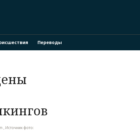
оисшествия
Переводы
дены
икингов
om , Источник фото: