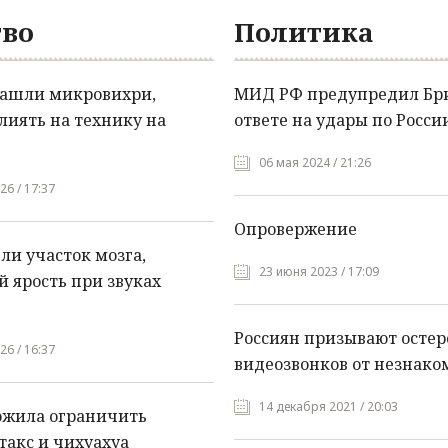
во
Политика
нашли микровихри,
МИД РФ предупредил Бр
лиять на технику на
ответе на удары по Росси
06 мая 2024 / 21:26
26 / 17:37
Опровержение
и участок мозга,
23 июня 2023 / 17:09
 ярость при звуках
Россиян призывают остер
26 / 16:37
видеозвонков от незнако
14 декабря 2021 / 20:03
ожила ограничить
такс и чихуахуа