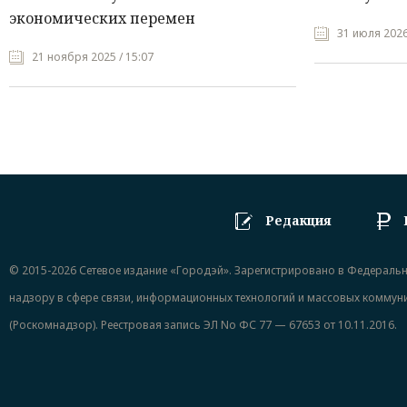
экономических перемен
31 июля 2026
21 ноября 2025 / 15:07
Редакция
© 2015-2026 Сетевое издание «Городэй». Зарегистрировано в Федераль
надзору в сфере связи, информационных технологий и массовых коммун
(Роскомнадзор). Реестровая запись ЭЛ No ФС 77 — 67653 от 10.11.2016.