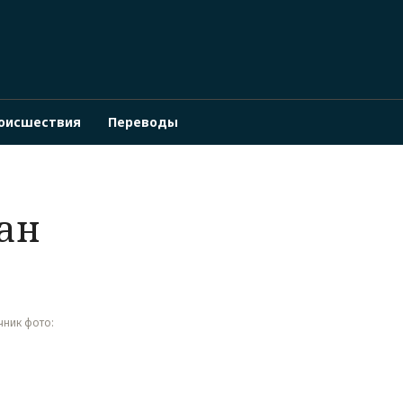
оисшествия
Переводы
ан
очник фото: