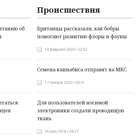
Происшествия
итанию об
Британцы рассказали, как бобры
и
помогают развитию флоры и фауны
19 февраля 2020 / 22:52
Семена каннабиса отправят на МКС
17 января 2020 / 04:31
егаться
Для пользователей носимой
мцев
электроники создали проводящую
ткань
26 мая 2018 / 04:27