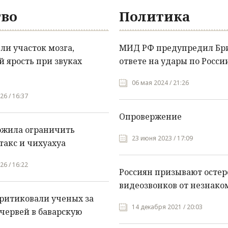
во
Политика
и участок мозга,
МИД РФ предупредил Бр
 ярость при звуках
ответе на удары по Росси
06 мая 2024 / 21:26
26 / 16:37
Опровержение
ожила ограничить
23 июня 2023 / 17:09
такс и чихуахуа
26 / 16:22
Россиян призывают остер
видеозвонков от незнако
ритиковали ученых за
14 декабря 2021 / 20:03
червей в баварскую