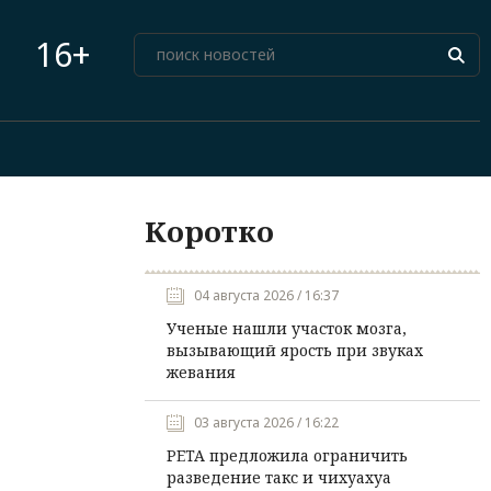
16+
Коротко
04 августа 2026 / 16:37
Ученые нашли участок мозга,
вызывающий ярость при звуках
жевания
03 августа 2026 / 16:22
PETA предложила ограничить
разведение такс и чихуахуа