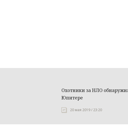
Охотники за НЛО обнаружи
Юпитере
20 мая 2019 / 23:20