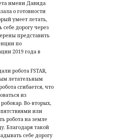
ета имени Давида
зала о готовности
орый умеет летать,
 себе дорогу через
мерены представить
енции по
ции 2019 года в
али робота FSTAR,
ным летательным
робота сгибается, что
оваться из
робокар. Во-вторых,
епятствиями или
ть робота на земле
ду. Благодаря такой
адывать себе дорогу