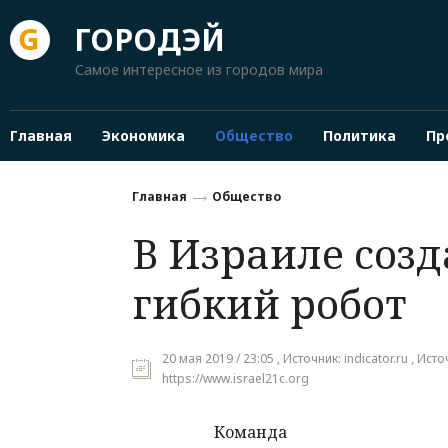
ГОРОДЭЙ
Самое интересное из городов мира
Главная
Экономика
Общество
Политика
Пр
Главная
Общество
В Израиле созд
гибкий робот
20 мая 2019 / 23:05 , Источник: indicator.ru , Ист
https://www.israel21c.org
Команда