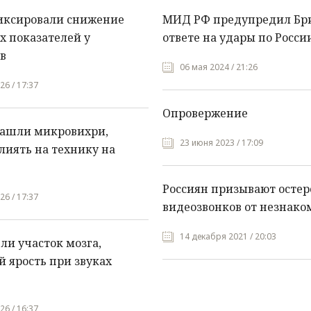
иксировали снижение
МИД РФ предупредил Бр
х показателей у
ответе на удары по Росси
в
06 мая 2024 / 21:26
26 / 17:37
Опровержение
нашли микровихри,
23 июня 2023 / 17:09
лиять на технику на
Россиян призывают остер
26 / 17:37
видеозвонков от незнако
14 декабря 2021 / 20:03
и участок мозга,
 ярость при звуках
26 / 16:37