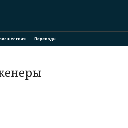
оисшествия
Переводы
нженеры