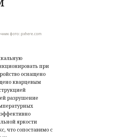
м
точник фото: pxhere.com
икальную
ункционировать при
тройство оснащено
щено кварцевым
струкцией
ей разрушение
емпературных
а эффективно
альной яркости
с, что сопоставимо с