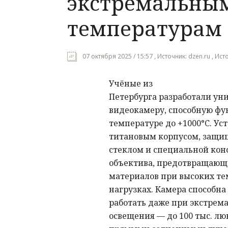
экстремальны
температурам
07 октября 2025 / 15:57 , Источник: dzen.ru , Ис
Учёные из
Петербурга разработали ун
видеокамеру, способную ф
температуре до +1000°C. Ус
титановым корпусом, защи
стеклом и специальной кон
объектива, предотвращающ
материалов при высоких т
нагрузках. Камера способн
работать даже при экстрем
освещения — до 100 тыс. люк