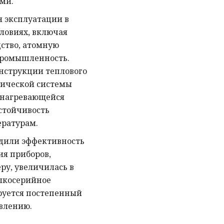
ми.
 эксплуатации в
овиях, включая
ство, атомную
промышленность.
нструкции теплового
тической системы
 нагревающейся
стойчивость
ературам.
дили эффективность
ия приборов,
у, увеличилась в
елкосерийное
руется постепенный
овлению.