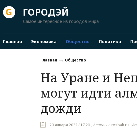
ГОРОДЭЙ
Самое интересное из городов мира
Главная
Экономика
Общество
Политика
Пр
Главная
Общество
На Уране и Не
могут идти ал
дожди
20 января 2022 / 17:20 , Источник: rosbalt.ru , 