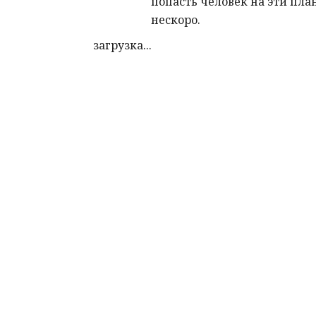
попасть человек на эти пла
нескоро.
загрузка...