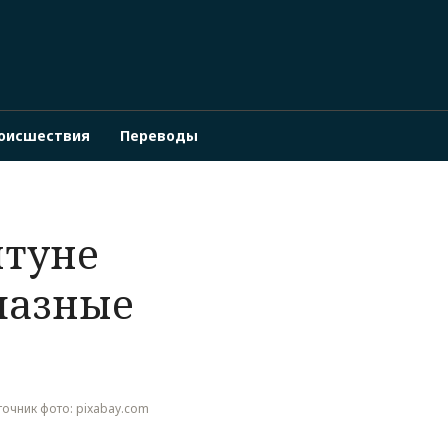
оисшествия
Переводы
птуне
мазные
Источник фото: pixabay.com