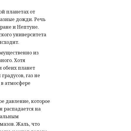
ой планетах от
азные дожди. Речь
Уране и Нептуне.
кого университета
исходит.
имущественно из
ного. Хотя
и обеих планет
градусов, газ не
 в атмосфере
е давление, которое
н распадается на
тальным
мазов. Жаль, что