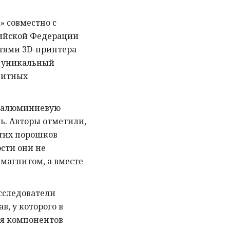
» совместно с
сийской Федерации
тями 3D-принтера
ь уникальный
нитных
и алюминиевую
ь. Авторы отметили,
этих порошков
ости они не
магнитом, а вместе
сследователи
, у которого в
ия компонентов