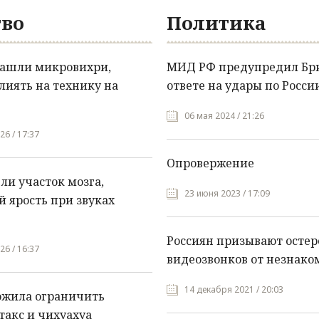
во
Политика
нашли микровихри,
МИД РФ предупредил Бр
лиять на технику на
ответе на удары по Росси
06 мая 2024 / 21:26
26 / 17:37
Опровержение
и участок мозга,
23 июня 2023 / 17:09
 ярость при звуках
Россиян призывают остер
26 / 16:37
видеозвонков от незнако
14 декабря 2021 / 20:03
ожила ограничить
такс и чихуахуа