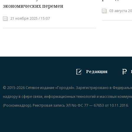
экономических перемен
03 августа 20
21 ноября 2025 / 15:07
Редакция
© 2015-2026 Сетевое издание «Городэй». Зарегистрировано в Федераль
надзору в сфере связи, информационных технологий и массовых коммун
(Роскомнадзор). Реестровая запись ЭЛ No ФС 77 — 67653 от 10.11.2016.