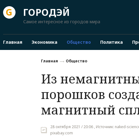
ГОРОДЭЙ
Самое интересное из городов мира
Главная
Экономика
Общество
Политика
Пр
Главная
Общество
Из немагнитн
порошков созд
магнитный сп
28 октября 2021 / 20:06 , Источник: naked-scienc
pixabay.com