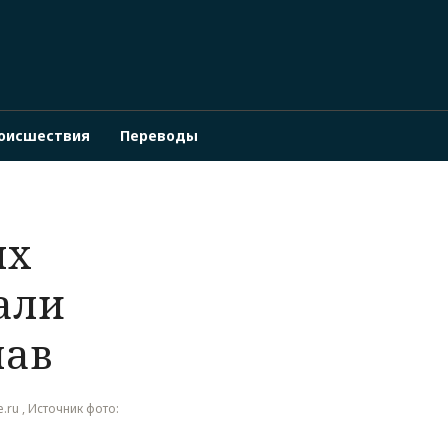
оисшествия
Переводы
ых
али
лав
e.ru , Источник фото: