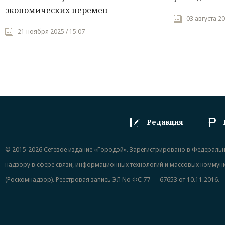
экономических перемен
03 августа 20
21 ноября 2025 / 15:07
Редакция
© 2015-2026 Сетевое издание «Городэй». Зарегистрировано в Федераль
надзору в сфере связи, информационных технологий и массовых коммун
(Роскомнадзор). Реестровая запись ЭЛ No ФС 77 — 67653 от 10.11.2016.