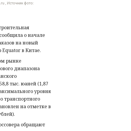
.ru , Источник фото:
троительная
сообщила о начале
казов на новый
Equator в Китае.
ом рынке
ового диапазона
анского
8,8 тыс. юаней (1,87
максимального уровня
о транспортного
тановлен на отметке в
ублей).
россовера обращают