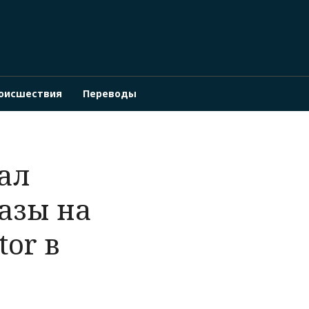
оисшествия
Переводы
ал
азы на
tor в