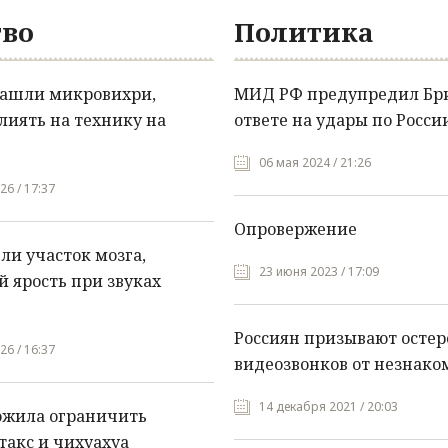
во
Политика
нашли микровихри,
МИД РФ предупредил Бр
лиять на технику на
ответе на удары по Росси
06 мая 2024 / 21:26
26 / 17:37
Опровержение
и участок мозга,
23 июня 2023 / 17:09
 ярость при звуках
Россиян призывают остер
26 / 16:37
видеозвонков от незнако
14 декабря 2021 / 20:03
ожила ограничить
такс и чихуахуа