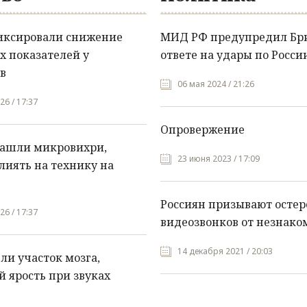
иксировали снижение
МИД РФ предупредил Бр
х показателей у
ответе на удары по Росси
в
06 мая 2024 / 21:26
26 / 17:37
Опровержение
нашли микровихри,
23 июня 2023 / 17:09
лиять на технику на
Россиян призывают остер
26 / 17:37
видеозвонков от незнако
14 декабря 2021 / 20:03
и участок мозга,
 ярость при звуках