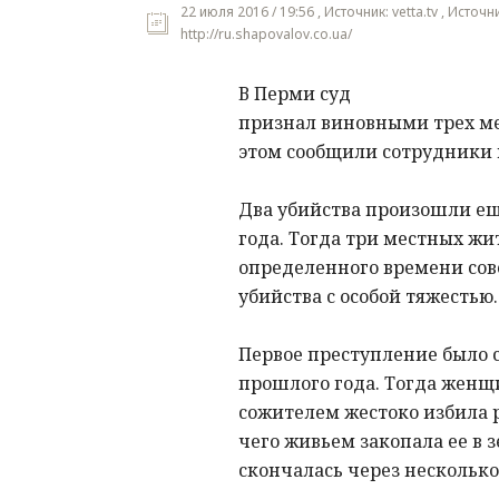
22 июля 2016 / 19:56 , Источник: vetta.tv , Источн
http://ru.shapovalov.co.ua/
В Перми суд
признал виновными трех ме
этом сообщили сотрудники 
Два убийства произошли ещ
года. Тогда три местных ж
определенного времени со
убийства с особой тяжестью.
Первое преступление было с
прошлого года. Тогда женщ
сожителем жестоко избила 
чего живьем закопала ее в 
скончалась через несколько