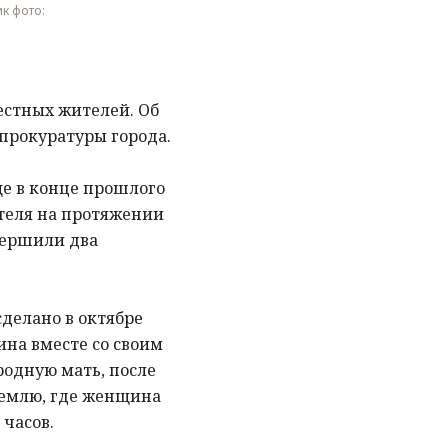
ик фото:
стных жителей. Об
прокуратуры города.
е в конце прошлого
ителя на протяжении
вершили два
делано в октябре
ина вместе со своим
родную мать, после
землю, где женщина
 часов.