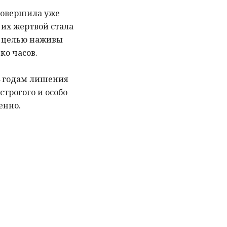
 совершила уже
 их жертвой стала
с целью наживы
ко часов.
24 годам лишения
строгого и особо
енно.