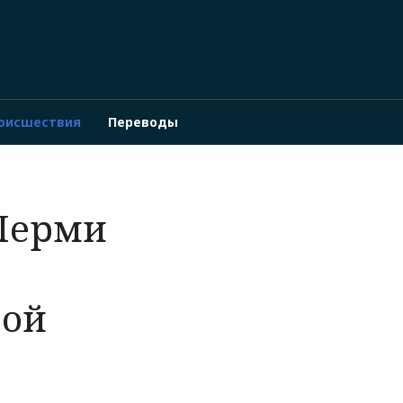
оисшествия
Переводы
Перми
бой