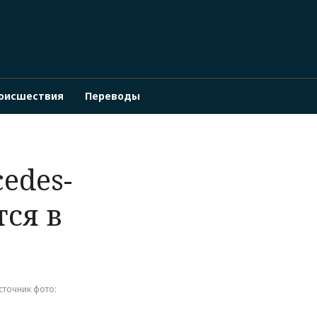
оисшествия
Переводы
edes-
тся в
Источник фото: