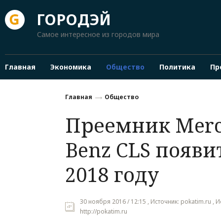
ГОРОДЭЙ
Самое интересное из городов мира
Главная
Экономика
Общество
Политика
Пр
Главная
Общество
Преемник Merc
Benz CLS появи
2018 году
30 ноября 2016 / 12:15 , Источник: pokatim.ru , 
http://pokatim.ru