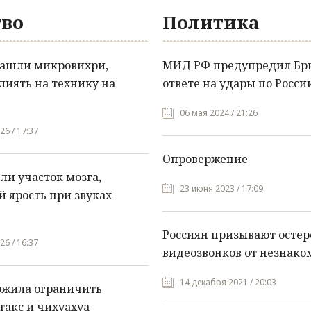
во
Политика
нашли микровихри,
МИД РФ предупредил Бр
лиять на технику на
ответе на удары по Росси
06 мая 2024 / 21:26
26 / 17:37
Опровержение
и участок мозга,
23 июня 2023 / 17:09
 ярость при звуках
Россиян призывают остер
26 / 16:37
видеозвонков от незнако
14 декабря 2021 / 20:03
ожила ограничить
такс и чихуахуа