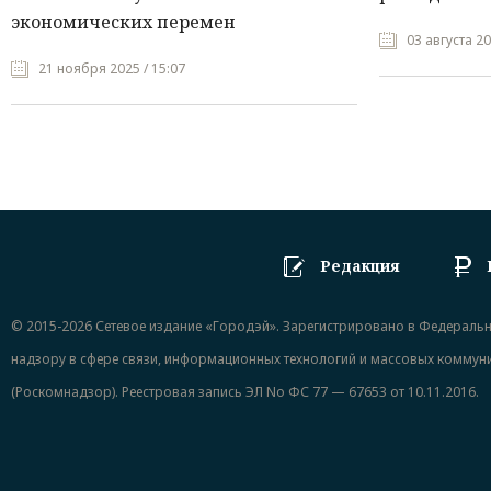
экономических перемен
03 августа 20
21 ноября 2025 / 15:07
Редакция
© 2015-2026 Сетевое издание «Городэй». Зарегистрировано в Федераль
надзору в сфере связи, информационных технологий и массовых коммун
(Роскомнадзор). Реестровая запись ЭЛ No ФС 77 — 67653 от 10.11.2016.