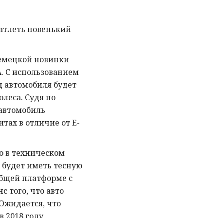
атлеть новенький
немецкой новинки
. С использованием
 автомобиля будет
олеса. Судя по
автомобиль
тах в отличие от E-
о в техническом
 будет иметь тесную
 общей платформе с
 того, что авто
 Ожидается, что
 2018 году.