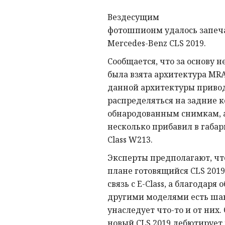
Вездесущим
фотошпионм удалось запеч
Mercedes-Benz CLS 2019.
Сообщается, что за основу 
была взята архитектура MRA
данной архитектуры привод
распределяться на задние к
обнародованным снимкам, 
несколько прибавил в габари
Class W213.
Эксперты предполагают, чт
плане готовящийся CLS 2019
связь с E-Class, а благодаря
другими моделями есть шанс
унаследует что-то и от них.
новый CLS 2019 дебютирует в