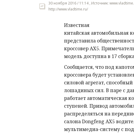
30 ноября 2016 / 11:14 , Источник: www.vladtime.
http://www.vladtime.ru/
Известная
китайская автомобильная к
представила общественност
кроссовер AX5. Примечатель
модель доступна в 17 сборка
Сообщается, что под капото
кроссовера будет установле
силовой агрегат, способный
лошадиных сил. В паре с д
работает автоматическая ко
ступеней. Привод автомоби
распределяться на передние
салона Dongfeng AX5 водит
мультимедиа-систему с под