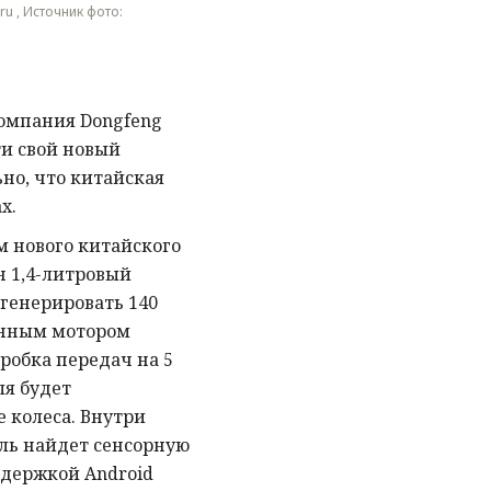
ru , Источник фото:
омпания Dongfeng
и свой новый
но, что китайская
х.
м нового китайского
н 1,4-литровый
 генерировать 140
анным мотором
робка передач на 5
ля будет
 колеса. Внутри
ель найдет сенсорную
держкой Android