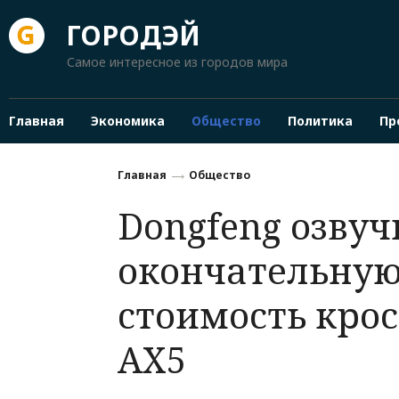
ГОРОДЭЙ
Самое интересное из городов мира
Главная
Экономика
Общество
Политика
Пр
Главная
Общество
Dongfeng озвуч
окончательну
стоимость кро
AX5