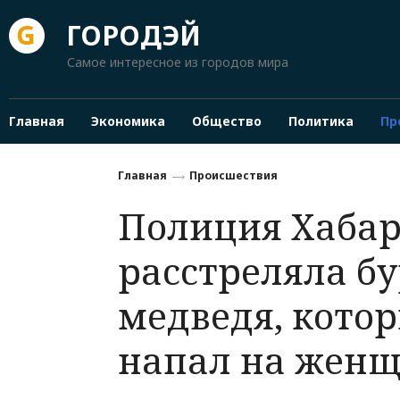
ГОРОДЭЙ
Самое интересное из городов мира
Главная
Экономика
Общество
Политика
Пр
Главная
Происшествия
Полиция Хабар
расстреляла бу
медведя, кото
напал на жен