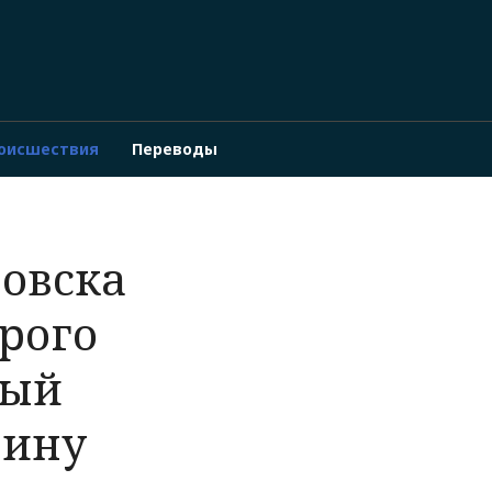
оисшествия
Переводы
овска
рого
рый
щину