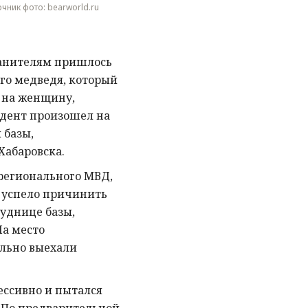
точник фото: bearworld.ru
ранителям пришлось
го медведя, который
л на женщину,
дент произошел на
базы,
Хабаровска.
 регионального МВД,
 успело причинить
уднице базы,
На место
льно выехали
ессивно и пытался