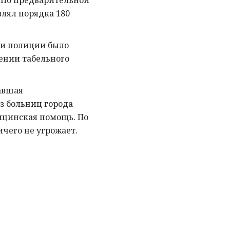
 По предварительной
влял порядка 180
ми полиции было
ении табельного
авшая
з больниц города
дицинская помощь. По
чего не угрожает.