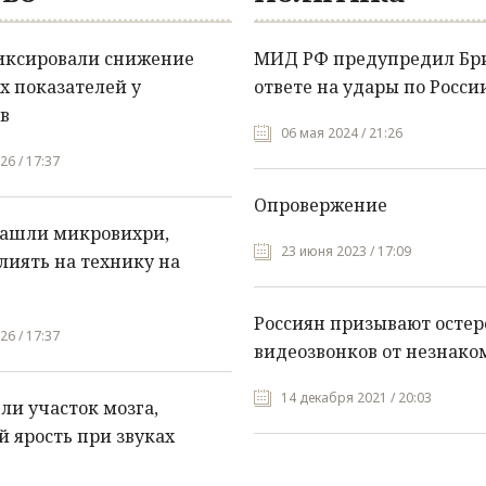
иксировали снижение
МИД РФ предупредил Бр
х показателей у
ответе на удары по Росси
в
06 мая 2024 / 21:26
26 / 17:37
Опровержение
нашли микровихри,
23 июня 2023 / 17:09
лиять на технику на
Россиян призывают остер
26 / 17:37
видеозвонков от незнако
14 декабря 2021 / 20:03
и участок мозга,
 ярость при звуках