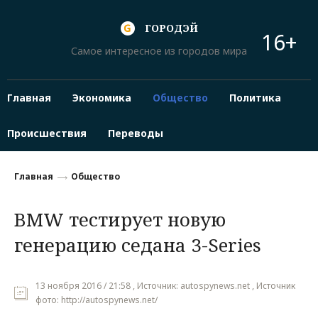
ГОРОДЭЙ
16+
Самое интересное из городов мира
Главная
Экономика
Общество
Политика
Происшествия
Переводы
Главная
Общество
BMW тестирует новую
генерацию седана 3-Series
13 ноября 2016 / 21:58 , Источник: autospynews.net , Источник
фото: http://autospynews.net/