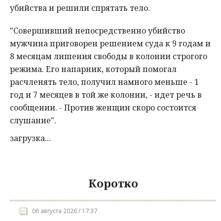
убийства
и
решили
спрятать
тело
.
"
Совершивший
непосредственно
убийство
мужчина
приговорен
решением
суда
к
9
годам
и
8
месяцам
лишения
свободы
в
колонии
строгого
режима
.
Его
напарник
,
который
помогал
расчленять
тело
,
получил
намного
меньше
-
1
год
и
7
месяцев
в
той
же
колонии
, -
идет
речь
в
сообщении
. -
Против
женщин
скоро
состоится
слушание
".
загрузка...
Коротко
06 августа 2026 / 17:37