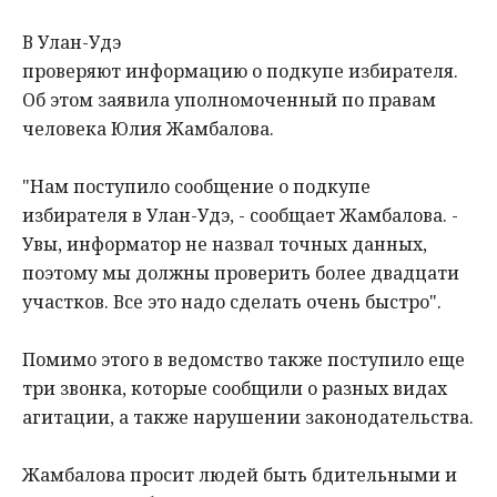
В
Улан
-
Удэ
проверяют
информацию
о
подкупе
избирателя
.
Об
этом
заявила
уполномоченный
по
правам
человека
Юлия
Жамбалова
.
"
Нам
поступило
сообщение
о
подкупе
избирателя
в
Улан
-
Удэ
, -
сообщает
Жамбалова
. -
Увы
,
информатор
не
назвал
точных
данных
,
поэтому
мы
должны
проверить
более
двадцати
участков
.
Все
это
надо
сделать
очень
быстро
".
Помимо
этого
в
ведомство
также
поступило
еще
три
звонка
,
которые
сообщили
о
разных
видах
агитации
,
а
также
нарушении
законодательства
.
Жамбалова
просит
людей
быть
бдительными
и