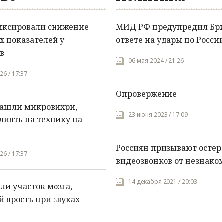
иксировали снижение
МИД РФ предупредил Бр
х показателей у
ответе на удары по Росси
в
06 мая 2024 / 21:26
26 / 17:37
Опровержение
нашли микровихри,
23 июня 2023 / 17:09
лиять на технику на
Россиян призывают остер
26 / 17:37
видеозвонков от незнако
14 декабря 2021 / 20:03
и участок мозга,
 ярость при звуках