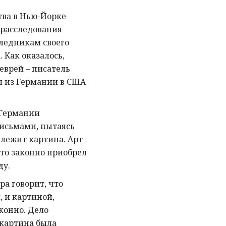
тва в Нью-Йорке
 расследования
ледникам своего
 Как оказалось,
еврей – писатель
л из Германии в США
 Германии
исьмами, пытаясь
лежит картина. Арт-
что законно приобрел
ду.
а говорит, что
 и картиной,
конно. Дело
 картина была