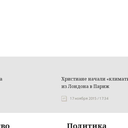
а
Христиане начали «климат
из Лондона в Париж
17 ноября 2015 / 17:34
во
Политика