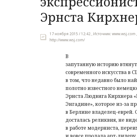
экспрессионис
Эрнста Кирхне
17 ноября 2015 / 12:42 , Источник: www.wsj.com 
http://www.wsj.com/
В
запутанную историю втянут
современного искусства в 
в том, что недавно было на
полотно известного немецк
Эрнста Людвига Кирхнера «
Энгадине», которое из-за п
в Берлине владелец-еврей. 
досталась реликвия, не вид
в работе модерниста, переи
и вовсе продала арт-дилеру.