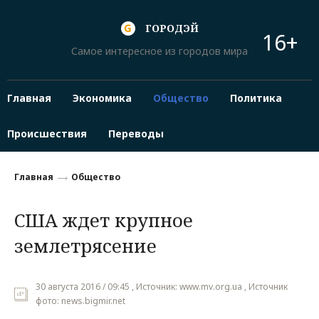
ГОРОДЭЙ
16+
Самое интересное из городов мира
Главная
Экономика
Общество
Политика
Происшествия
Переводы
Главная
Общество
США ждет крупное
землетрясение
30 августа 2016 / 09:45 , Источник: www.mv.org.ua , Источник
фото: news.bigmir.net