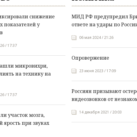
иксировали снижение
МИД РФ предупредил Бр
х показателей у
ответе на удары по Росси
в
06 мая 2024 / 21:26
26 / 17:37
Опровержение
нашли микровихри,
23 июня 2023 / 17:09
лиять на технику на
Россиян призывают остер
26 / 17:37
видеозвонков от незнако
14 декабря 2021 / 20:03
и участок мозга,
 ярость при звуках