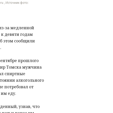
.ru , Источник фото:
из-за медленной
 к девяти годам
Об этом сообщили
.
сентябре прошлого
ртир Томска мужчина
ал спиртные
стоянии алкогольного
ме потребовал от
им еду.
денный, узнав, что