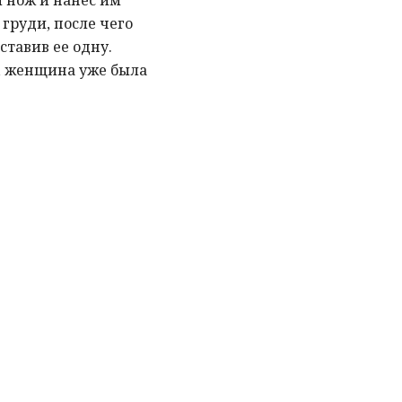
л нож и нанес им
груди, после чего
ставив ее одну.
ю, женщина уже была