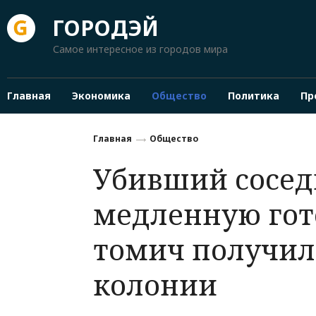
ГОРОДЭЙ
Самое интересное из городов мира
Главная
Экономика
Общество
Политика
Пр
Главная
Общество
Убивший сосед
медленную гот
томич получил 
колонии