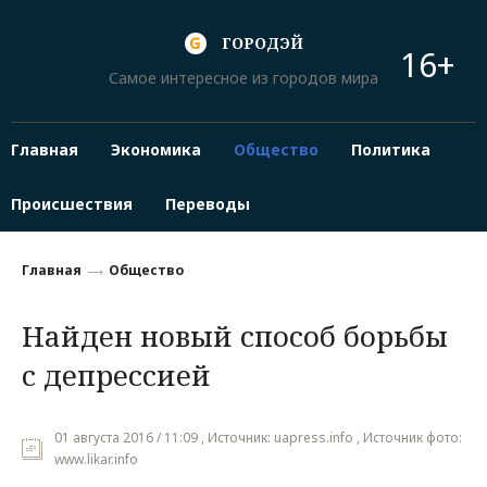
ГОРОДЭЙ
16+
Самое интересное из городов мира
Главная
Экономика
Общество
Политика
Происшествия
Переводы
Главная
Общество
Найден новый способ борьбы
с депрессией
01 августа 2016 / 11:09 , Источник: uapress.info , Источник фото:
www.likar.info