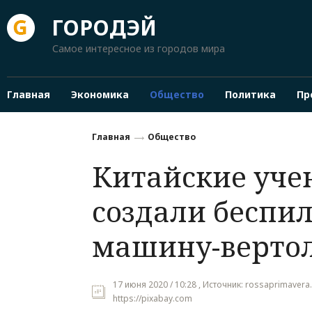
ГОРОДЭЙ
Самое интересное из городов мира
Главная
Экономика
Общество
Политика
Пр
Главная
Общество
Китайские уче
создали беспи
машину-верто
17 июня 2020 / 10:28 , Источник: rossaprimavera.
https://pixabay.com