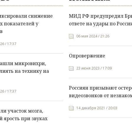
иксировали снижение
МИД РФ предупредил Бр
х показателей у
ответе на удары по Росси
в
06 мая 2024 / 21:26
26 / 17:37
Опровержение
нашли микровихри,
23 июня 2023 / 17:09
лиять на технику на
Россиян призывают остер
26 / 17:37
видеозвонков от незнако
14 декабря 2021 / 20:03
и участок мозга,
 ярость при звуках