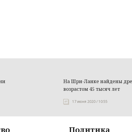
ии
На Шри-Ланке найдены дре
возрастом 45 тысяч лет
17 июня 2020 / 10:55
во
Политика