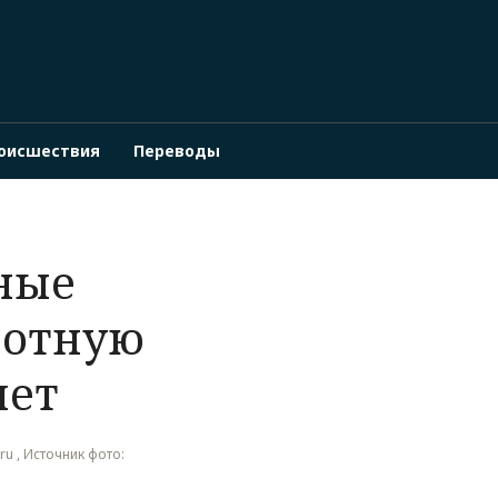
оисшествия
Переводы
ные
лотную
лет
ru , Источник фото: