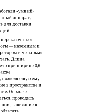
аботали «умный»
шный аппарат,
ь для доставки
аций.
 переключаться
боты — наземным и
 ротором и четырьмя
етать. Длина
етр при ширине 0,6
также
, позволяющую ему
ие в пространстве и
ние. Он может
иться, проводить
ание, зависание в
 облетать