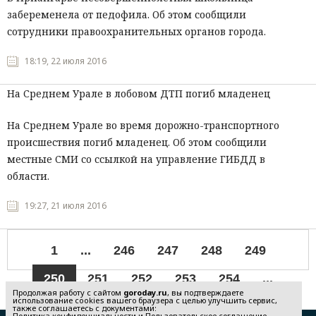
забеременела от педофила. Об этом сообщили
сотрудники правоохранительных органов города.
18:19, 22 июля 2016
На Среднем Урале в лобовом ДТП погиб младенец
На Среднем Урале во время дорожно-транспортного
происшествия погиб младенец. Об этом сообщили
местные СМИ со ссылкой на управление ГИБДД в
области.
19:27, 21 июля 2016
1
...
246
247
248
249
250
251
252
253
254
...
Продолжая работу с сайтом
goroday.ru
, вы подтверждаете
использование cookies вашего браузера с целью улучшить сервис,
257
также соглашаетесь с документами:
Политика конфиденциальности
и
Пользовательское соглашение