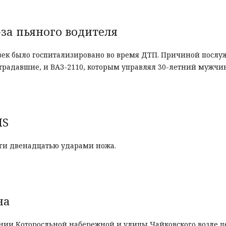
-за пьяного водителя
овек было госпитализировано во время ДТП. Причиной послу
страдавшие, и ВАЗ-2110, которым управлял 30-летний мужчи
MS
уги двенадцатью ударами ножа.
на
чении Которосльной набережной и улицы Чайковского возле ц