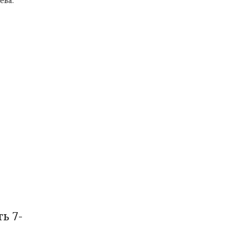
ева.
ь 7-