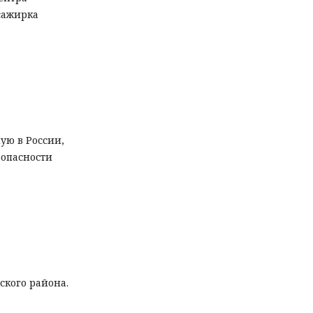
сажирка
ую в России,
зопасности
ского района.