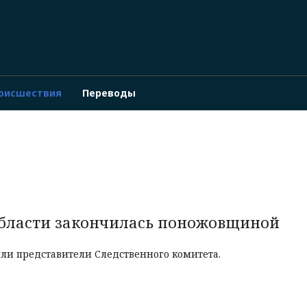
оисшествия
Переводы
области закончилась поножовщиной
или
представители
Следственного комитета
.