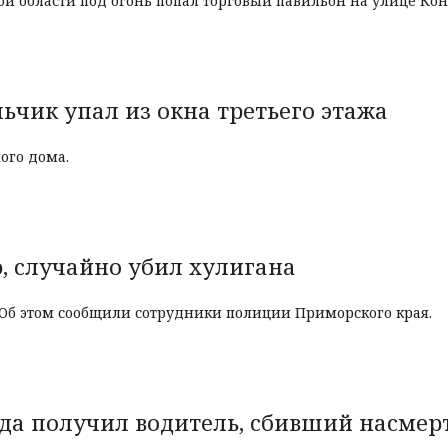
й области под огонь попал торговый павильон на улице Кон
ьчик упал из окна третьего этажа
ого дома.
 случайно убил хулигана
 Об этом сообщили сотрудники полиции Приморского края.
ода получил водитель, сбивший насмерт