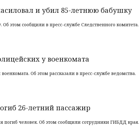
насиловал и убил 85-летнюю бабушку
у
.
Об
этом
сообщили
в
пресс
-
службе
Следственного
комитета
.
олицейских у военкомата
я
военкомата
. Об этом рассказали в пресс-службе ведомства.
погиб 26-летний пассажир
 погиб человек. Об этом сообщили сотрудники ГИБДД края.