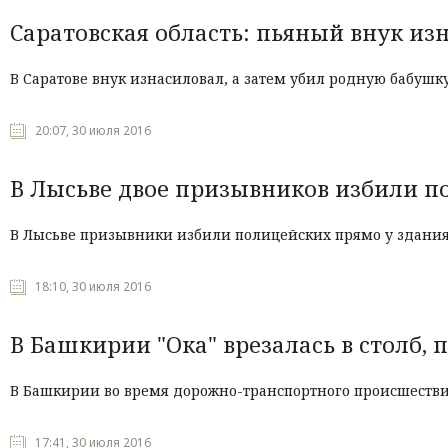
Саратовская область: пьяный внук из
В
Саратове
внук
изнасиловал
,
а
затем
убил
родную
бабушк
20:07, 30 июля 2016
В Лысьве двое призывников избили п
В Лысьве призывники избили полицейских прямо у здани
18:10, 30 июля 2016
В Башкирии "Ока" врезалась в столб, 
В Башкирии во время дорожно-транспортного происшествия
17:41, 30 июля 2016