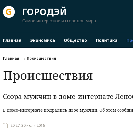
ГОРОДЭЙ
Самое интересное из городов мира
Главная
Экономика
Общество
Политика
Пр
Главная
Происшествия
Происшествия
Ссора мужчин в доме-интернате Лен
В
доме
-
интернате
подрались
двое
мужчин
.
Об
этом
сообщ
20:27, 30 июля 2016