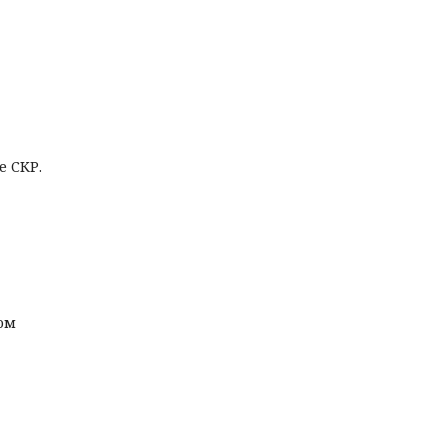
е СКР.
том