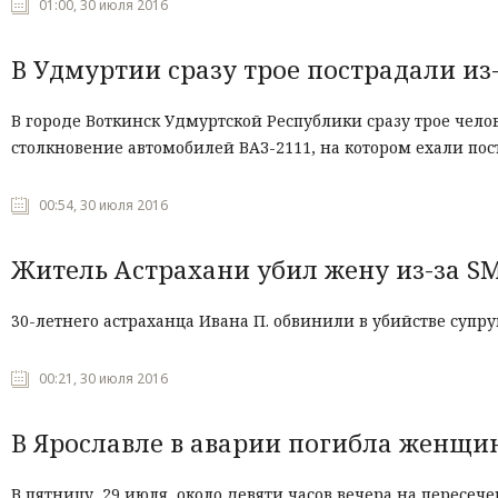
01:00, 30 июля 2016
В Удмуртии сразу трое пострадали из
В городе Воткинск Удмуртской Республики сразу трое чел
столкновение автомобилей ВАЗ-2111, на котором ехали по
00:54, 30 июля 2016
Житель Астрахани убил жену из-за S
30-летнего астраханца Ивана П. обвинили в убийстве супр
00:21, 30 июля 2016
В Ярославле в аварии погибла женщи
В пятницу, 29 июля, около девяти часов вечера на пересе