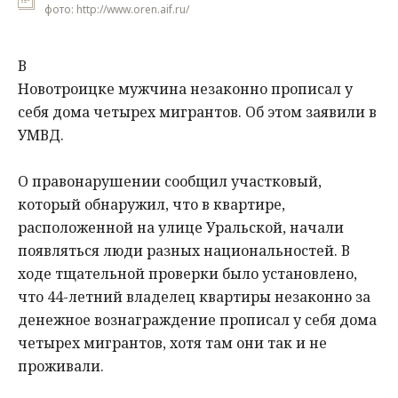
фото: http://www.oren.aif.ru/
В
Новотроицке
мужчина
незаконно
прописал
у
себя
дома
четырех
мигрантов
.
Об
этом
заявили
в
УМВД
.
О
правонарушении
сообщил
участковый
,
который
обнаружил
,
что
в
квартире
,
расположенной
на
улице
Уральской
,
начали
появляться
люди
разных
национальностей
.
В
ходе
тщательной
проверки
было
установлено
,
что
44
-
летний
владелец
квартиры
незаконно
за
денежное
вознаграждение
прописал
у
себя
дома
четырех
мигрантов
,
хотя
там
они
так
и
не
проживали
.