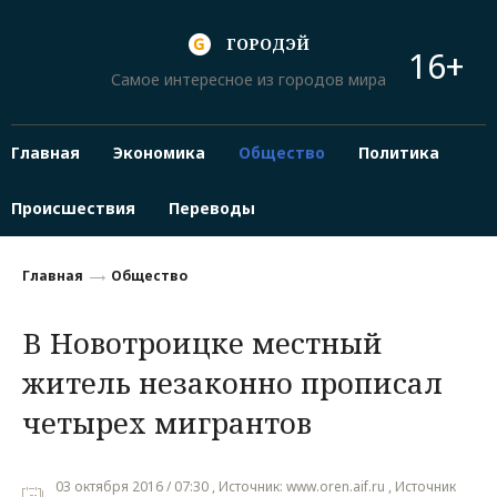
ГОРОДЭЙ
16+
Самое интересное из городов мира
Главная
Экономика
Общество
Политика
Происшествия
Переводы
Главная
Общество
В Новотроицке местный
житель незаконно прописал
четырех мигрантов
03 октября 2016 / 07:30 , Источник: www.oren.aif.ru , Источник