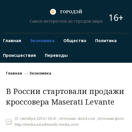
ГОРОДЭЙ
16+
Самое интересное из городов мира
Главная
Экономика
Общество
Политика
Происшествия
Переводы
Главная
Экономика
В России стартовали продажи
кроссовера Maserati Levante
01 сентября 2016 / 03:41 , Источник: dni24.com , Источник фото:
http://media.ed.edmunds-media.com/