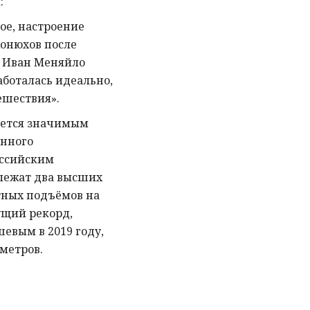
:
ое, настроение
Конюхов после
к Иван Меняйло
аботалась идеально,
ешествия».
яется значимым
енного
оссийским
лежат два высших
тных подъёмов на
щий рекорд,
евым в 2019 году,
 метров.