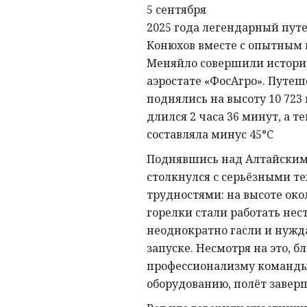
5 сентября
2025 года легендарный пу
Конюхов вместе с опытным
Меняйло совершили истори
аэростате «ФосАгро». Путе
поднялись на высоту 10 723 
длился 2 часа 36 минут, а т
составляла минус 45°C
Поднявшись над Алтайским
столкнулся с серьёзными т
трудностями: на высоте око
горелки стали работать нес
неоднократно гасли и нужд
запуске. Несмотря на это, б
профессионализму команд
оборудованию, полёт завер