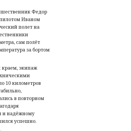
тешественник Федор
 пилотом Иваном
ческий полет на
шественники
метра, сам полёт
емпература за бортом
 краем, экипаж
ехническими
ло 10 километров
табильно,
ались в повторном
лагодаря
ы и надёжному
шился успешно.