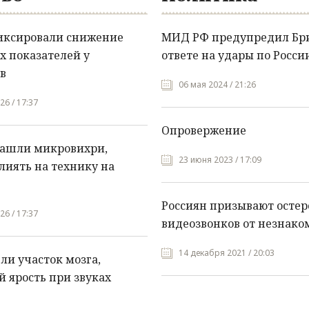
иксировали снижение
МИД РФ предупредил Бр
х показателей у
ответе на удары по Росси
в
06 мая 2024 / 21:26
26 / 17:37
Опровержение
нашли микровихри,
23 июня 2023 / 17:09
лиять на технику на
Россиян призывают остер
26 / 17:37
видеозвонков от незнако
14 декабря 2021 / 20:03
и участок мозга,
 ярость при звуках