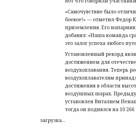
Вот что говорили участники
«Самочувствие было отличн
боевое!» — отметил Федор 
приземления. Его напарни
добавил: «Наша команда ср
это залог успеха любого пут
Установленный рекорд явл
достижением для отечеств
воздухоплавания. Теперь р
воздухоплавателям принад
достижения в области высо
воздушных шарах. Предыду
установлен Виталием Ненаш
тогда он поднялся на 10 266
загрузка...