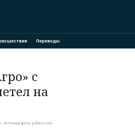
оисшествия
Переводы
гро» с
етел на
ru , Источник фото: pxhere.com