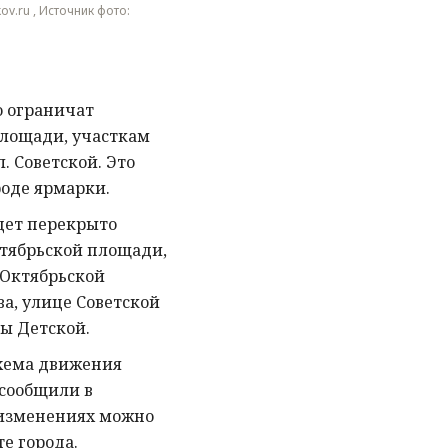
ov.ru , Источник фото:
о ограничат
лощади, участкам
. Советской. Это
роде ярмарки.
удет перекрыто
тябрьской площади,
 Октябрьской
а, улице Советской
ы Детской.
схема движения
 сообщили в
 изменениях можно
е города.