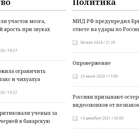
во
Политика
и участок мозга,
МИД РФ предупредил Бр
 ярость при звуках
ответе на удары по Росси
06 мая 2024 / 21:26
26 / 16:37
Опровержение
ожила ограничить
23 июня 2023 / 17:09
такс и чихуахуа
26 / 16:22
Россиян призывают остер
видеозвонков от незнако
ритиковали ученых за
14 декабря 2021 / 20:03
червей в баварскую