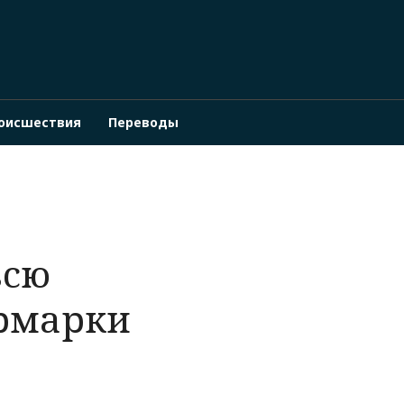
оисшествия
Переводы
всю
ярмарки