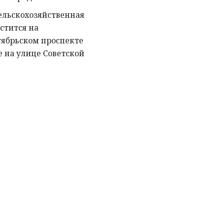
сельскохозяйственная
стится на
тябрьском проспекте
е на улице Советской