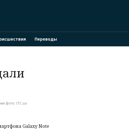
оисшествия
Переводы
дали
ник фото: ITC.ua
артфона Galaxy Note