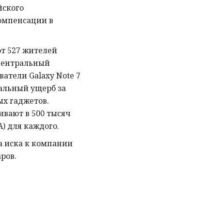
йского
омпенсации в
т 527 жителей
Центральный
ватели Galaxy Note 7
альный ущерб за
ых гаджетов.
ивают в 500 тысяч
А) для каждого.
а иска к компании
ров.