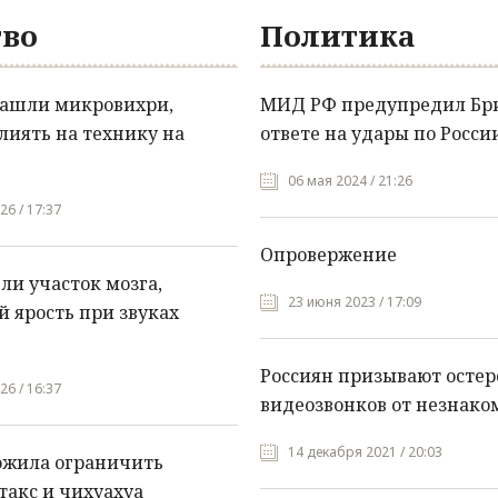
во
Политика
нашли микровихри,
МИД РФ предупредил Бр
лиять на технику на
ответе на удары по Росси
06 мая 2024 / 21:26
26 / 17:37
Опровержение
и участок мозга,
23 июня 2023 / 17:09
 ярость при звуках
Россиян призывают остер
26 / 16:37
видеозвонков от незнако
14 декабря 2021 / 20:03
ожила ограничить
такс и чихуахуа