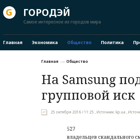
ГОРОДЭЙ
Самое интересное из городов мира
Главная
Экономика
Общество
Политика
Пр
Главная
Общество
На Samsung по
групповой иск
25 октября 2016 / 11:25 , Источник: kp.ua , Источ
527
владельцев скандального см