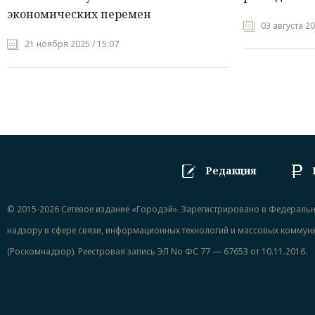
экономических перемен
03 августа 20
21 ноября 2025 / 15:07
Редакция
© 2015-2026 Сетевое издание «Городэй». Зарегистрировано в Федераль
надзору в сфере связи, информационных технологий и массовых коммун
(Роскомнадзор). Реестровая запись ЭЛ No ФС 77 — 67653 от 10.11.2016.