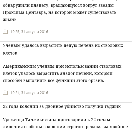
обнаружили планету, вращающуюся вокруг звезды
Проксима Центавра, на которой может существовать
жизнь.
19:25, 31 августа 2016
Ученым удалось вырастить целую печень из стволовых
клеток
Американским ученым при использовании стволовых
клеток удалось вырастить аналог печени, который
способен выполнять все функции этого органа.
19:24, 31 августа 2016
22 года колонии за двойное убийство получил таджик
Уроженца
Таджикистана
приговорили
к
22
годам
лишения
свободы
в
колонии
строгого
режима
за
двойное