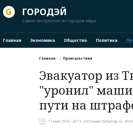
ГОРОДЭЙ
Самое интересное из городов мира
Главная
Экономика
Общество
Политика
Пр
Главная
Происшествия
Эвакуатор из 
"уронил" маши
пути на штраф
17 мая 2016 / 20:11 , Источник: tumen.kp.ru , Ис