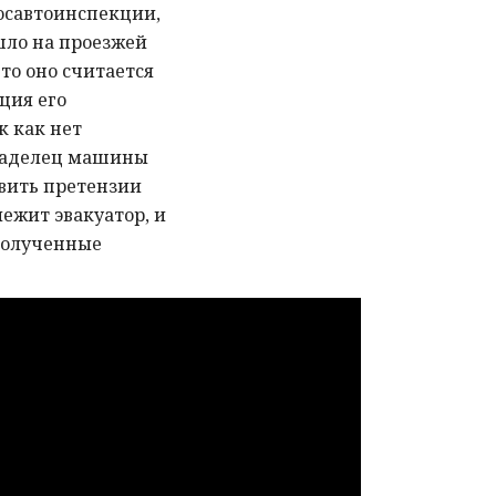
Госавтоинспекции,
шло на проезжей
то оно считается
ция его
к как нет
ладелец машины
вить претензии
ежит эвакуатор, и
полученные