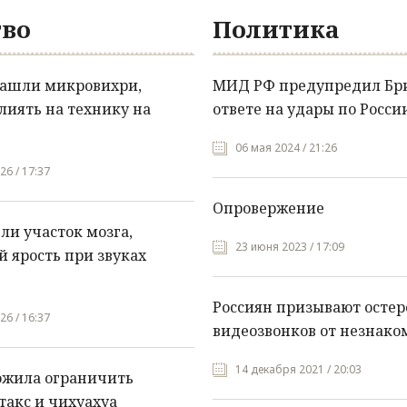
во
Политика
нашли микровихри,
МИД РФ предупредил Бр
лиять на технику на
ответе на удары по Росси
06 мая 2024 / 21:26
26 / 17:37
Опровержение
и участок мозга,
23 июня 2023 / 17:09
 ярость при звуках
Россиян призывают остер
26 / 16:37
видеозвонков от незнако
14 декабря 2021 / 20:03
ожила ограничить
такс и чихуахуа