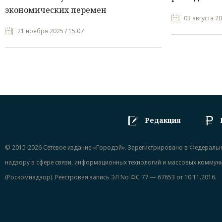
экономических перемен
03 августа 20
21 ноября 2025 / 15:07
Редакция
© 2015-2026 Сетевое издание «Городэй». Зарегистрировано в Федераль
надзору в сфере связи, информационных технологий и массовых коммун
(Роскомнадзор). Реестровая запись ЭЛ No ФС 77 — 67653 от 10.11.2016.