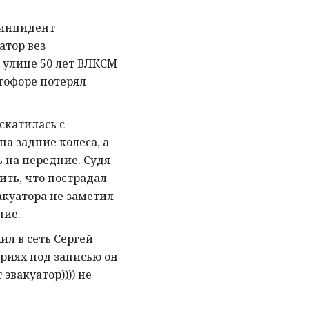
 инцидент
атор вез
 улице 50 лет ВЛКСМ
етофоре потерял
скатилась с
на задние колеса, а
ь на передние. Судя
ить, что пострадал
акуатора не заметил
ние.
ил в сеть Сергей
риях под записью он
 эвакуатор)))) не