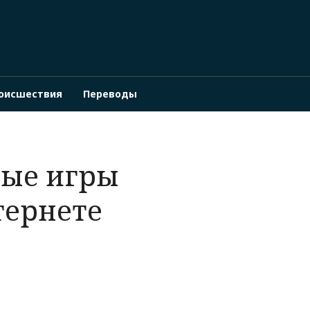
оисшествия
Переводы
ные игры
тернете
s