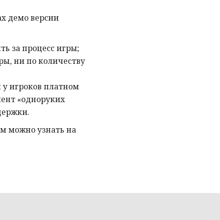
ах демо версии
ть за процесс игры;
ры, ни по количеству
и у игроков платном
мент «одноруких
держки.
ом можно узнать на