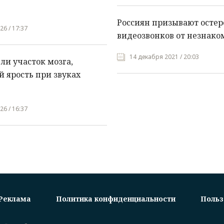
Россиян призывают остер
26 / 17:37
видеозвонков от незнако
14 декабря 2021 / 20:03
и участок мозга,
 ярость при звуках
26 / 16:37
Реклама
Политика конфиденциальности
Польз