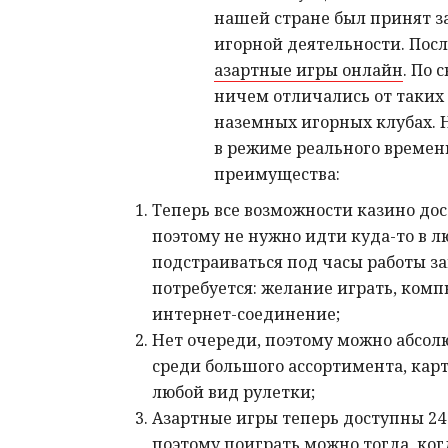
нашей стране был принят з
игорной деятельности. Посл
азартные игры онлайн
. По 
ничем отличались от таких
наземных игорных клубах. 
в режиме реального времен
преимущества:
Теперь все возможности казино дос
поэтому не нужно идти куда-то в л
подстраиваться под часы работы за
потребуется: желание играть, комп
интернет-соединение;
Нет очереди, поэтому можно абсол
среди большого ассортимента, кар
любой вид рулетки;
Азартные игры теперь доступны 24 
поэтому поиграть можно тогда, когд