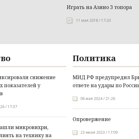
Играть на Азино 3 топора
11 мая 2018 / 17:20
во
Политика
иксировали снижение
МИД РФ предупредил Бр
х показателей у
ответе на удары по Росси
в
06 мая 2024 / 21:26
26 / 17:37
Опровержение
нашли микровихри,
23 июня 2023 / 17:09
лиять на технику на