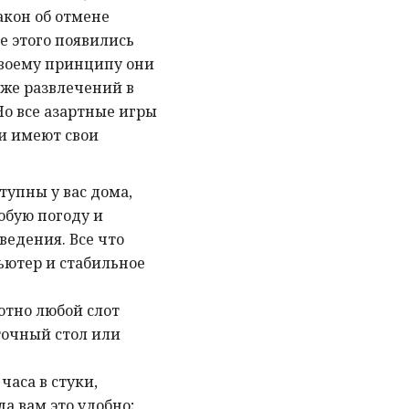
акон об отмене
е этого появились
своему принципу они
 же развлечений в
Но все азартные игры
и имеют свои
тупны у вас дома,
юбую погоду и
ведения. Все что
ьютер и стабильное
ютно любой слот
точный стол или
часа в стуки,
а вам это удобно;