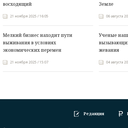
восходящий
Земле
21 ноября 2025 / 16:05
06 августа 20
Мелкий бизнес находит пути
Ученые нашл
выживания в условиях
вызывающий
экономических перемен
жевания
21 ноября 2025 / 15:07
04 августа 20
Редакция