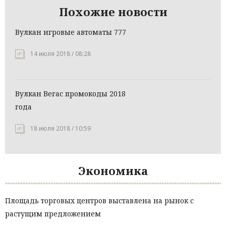
Похожие новости
Вулкан игровые автоматы 777
14 июля 2018 / 08:28
Вулкан Вегас промокоды 2018
года
18 июля 2018 / 10:59
Экономика
Площадь торговых центров выставлена на рынок с
растущим предложением