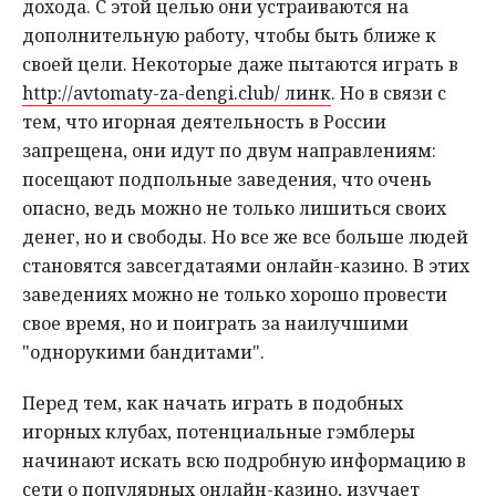
дохода. С этой целью они устраиваются на
дополнительную работу, чтобы быть ближе к
своей цели. Некоторые даже пытаются играть в
http://avtomaty-za-dengi.club/ линк
. Но в связи с
тем, что игорная деятельность в России
запрещена, они идут по двум направлениям:
посещают подпольные заведения, что очень
опасно, ведь можно не только лишиться своих
денег, но и свободы. Но все же все больше людей
становятся завсегдатаями онлайн-казино. В этих
заведениях можно не только хорошо провести
свое время, но и поиграть за наилучшими
"однорукими бандитами".
Перед тем, как начать играть в подобных
игорных клубах, потенциальные гэмблеры
начинают искать всю подробную информацию в
сети о популярных онлайн-казино, изучает